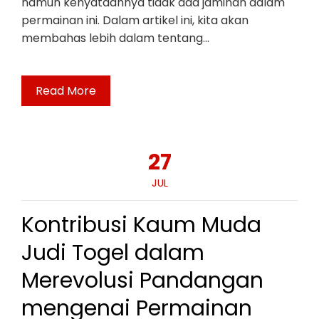
namun kenyataannya tidak ada jaminan dalam
permainan ini. Dalam artikel ini, kita akan
membahas lebih dalam tentang…
Read More
27
JUL
Kontribusi Kaum Muda
Judi Togel dalam
Merevolusi Pandangan
mengenai Permainan