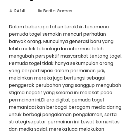
RAf4L
Berita Games
Dalam beberapa tahun terakhir, fenomena
pemuda togel semakin mencuri perhatian
banyak orang. Munculnya generasi baru yang
lebih melek teknologi dan informasi telah
mengubah perspektif masyarakat tentang togel.
Pemuda togel tidak hanya sekumpulan orang
yang berpartisipasi dalam permainan judi,
melainkan mereka juga berfungsi sebagai
penggerak perubahan yang sanggup mengubah
stigma negatif yang selama ini melekat pada
permainan ini.Di era digital, pemuda togel
memanfaatkan berbagai beragam media daring
untuk berbagi pengalaman pengalaman, serta
strategi seputar permainan ini. Lewat komunitas
dan media sosial, mereka juga melakukan