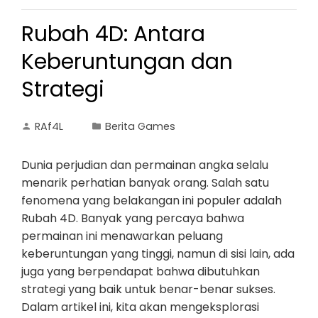
Rubah 4D: Antara
Keberuntungan dan
Strategi
RAf4L
Berita Games
Dunia perjudian dan permainan angka selalu
menarik perhatian banyak orang. Salah satu
fenomena yang belakangan ini populer adalah
Rubah 4D. Banyak yang percaya bahwa
permainan ini menawarkan peluang
keberuntungan yang tinggi, namun di sisi lain, ada
juga yang berpendapat bahwa dibutuhkan
strategi yang baik untuk benar-benar sukses.
Dalam artikel ini, kita akan mengeksplorasi