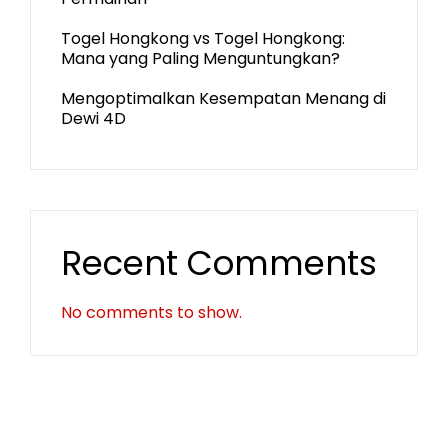
Togel Hongkong vs Togel Hongkong:
Mana yang Paling Menguntungkan?
Mengoptimalkan Kesempatan Menang di
Dewi 4D
Recent Comments
No comments to show.