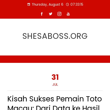
Skip
Thursday, August 6
07:33:16
to
content
SHESABOSS.ORG
31
JUL
Kisah Sukses Pemain Toto
Macau: Dari Data ke Hasil