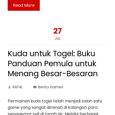
Read More
27
JUL
Kuda untuk Togel: Buku
Panduan Pemula untuk
Menang Besar-Besaran
RAf4L
Berita Games
Permainan kuda togel telah menjadi salah satu
game yang sangat diminati di kalangan para
penggemar judi di tanah air. Melalui berbagai