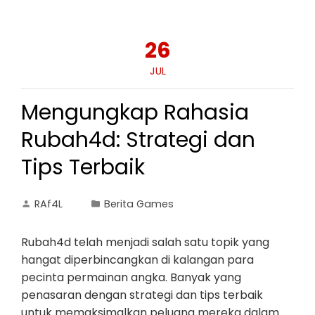
26
JUL
Mengungkap Rahasia
Rubah4d: Strategi dan
Tips Terbaik
RAf4L
Berita Games
Rubah4d telah menjadi salah satu topik yang
hangat diperbincangkan di kalangan para
pecinta permainan angka. Banyak yang
penasaran dengan strategi dan tips terbaik
untuk memaksimalkan peluang mereka dalam