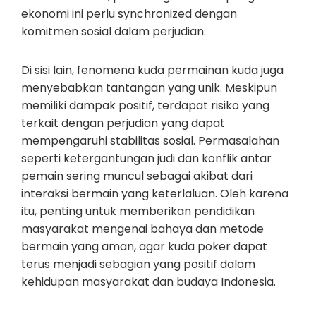
ekonomi ini perlu synchronized dengan
komitmen sosial dalam perjudian.
Di sisi lain, fenomena kuda permainan kuda juga
menyebabkan tantangan yang unik. Meskipun
memiliki dampak positif, terdapat risiko yang
terkait dengan perjudian yang dapat
mempengaruhi stabilitas sosial. Permasalahan
seperti ketergantungan judi dan konflik antar
pemain sering muncul sebagai akibat dari
interaksi bermain yang keterlaluan. Oleh karena
itu, penting untuk memberikan pendidikan
masyarakat mengenai bahaya dan metode
bermain yang aman, agar kuda poker dapat
terus menjadi sebagian yang positif dalam
kehidupan masyarakat dan budaya Indonesia.