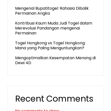
Mengenal Bupatitogel: Rahasia Dibalik
Permainan Angka
Kontribusi Kaum Muda Judi Togel dalam
Merevolusi Pandangan mengenai
Permainan
Togel Hongkong vs Togel Hongkong:
Mana yang Paling Menguntungkan?
Mengoptimalkan Kesempatan Menang di
Dewi 4D
Recent Comments
No comments to show.