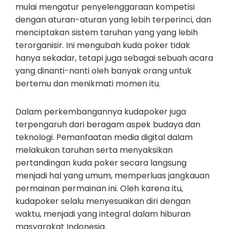
mulai mengatur penyelenggaraan kompetisi
dengan aturan-aturan yang lebih terperinci, dan
menciptakan sistem taruhan yang yang lebih
terorganisir. Ini mengubah kuda poker tidak
hanya sekadar, tetapi juga sebagai sebuah acara
yang dinanti-nanti oleh banyak orang untuk
bertemu dan menikmati momen itu.
Dalam perkembangannya kudapoker juga
terpengaruh dari beragam aspek budaya dan
teknologi. Pemanfaatan media digital dalam
melakukan taruhan serta menyaksikan
pertandingan kuda poker secara langsung
menjadi hal yang umum, memperluas jangkauan
permainan permainan ini. Oleh karena itu,
kudapoker selalu menyesuaikan diri dengan
waktu, menjadi yang integral dalam hiburan
masyarakat Indonesia.