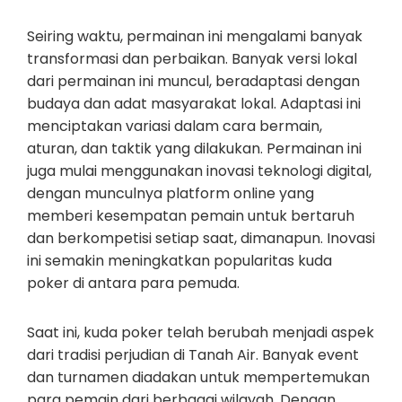
Seiring waktu, permainan ini mengalami banyak
transformasi dan perbaikan. Banyak versi lokal
dari permainan ini muncul, beradaptasi dengan
budaya dan adat masyarakat lokal. Adaptasi ini
menciptakan variasi dalam cara bermain,
aturan, dan taktik yang dilakukan. Permainan ini
juga mulai menggunakan inovasi teknologi digital,
dengan munculnya platform online yang
memberi kesempatan pemain untuk bertaruh
dan berkompetisi setiap saat, dimanapun. Inovasi
ini semakin meningkatkan popularitas kuda
poker di antara para pemuda.
Saat ini, kuda poker telah berubah menjadi aspek
dari tradisi perjudian di Tanah Air. Banyak event
dan turnamen diadakan untuk mempertemukan
para pemain dari berbagai wilayah. Dengan