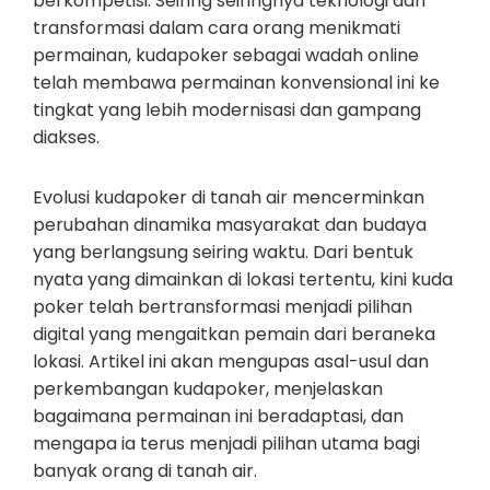
berkompetisi. Seiring seiringnya teknologi dan
transformasi dalam cara orang menikmati
permainan, kudapoker sebagai wadah online
telah membawa permainan konvensional ini ke
tingkat yang lebih modernisasi dan gampang
diakses.
Evolusi kudapoker di tanah air mencerminkan
perubahan dinamika masyarakat dan budaya
yang berlangsung seiring waktu. Dari bentuk
nyata yang dimainkan di lokasi tertentu, kini kuda
poker telah bertransformasi menjadi pilihan
digital yang mengaitkan pemain dari beraneka
lokasi. Artikel ini akan mengupas asal-usul dan
perkembangan kudapoker, menjelaskan
bagaimana permainan ini beradaptasi, dan
mengapa ia terus menjadi pilihan utama bagi
banyak orang di tanah air.