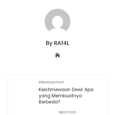
By RAf4L
PREVIOUS POST
Keistimewaan Dewi: Apa
yang Membuatnya
Berbeda?
NEXT POST