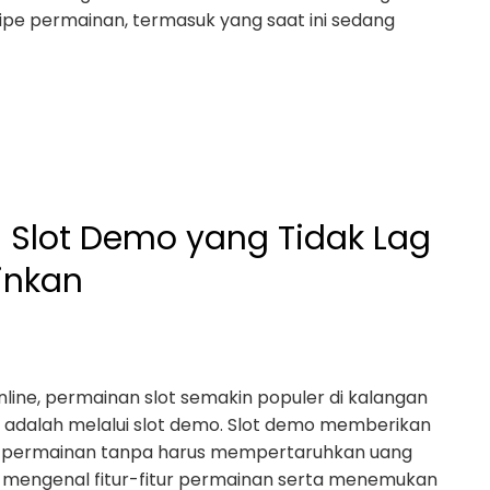
ipe permainan, termasuk yang saat ini sedang
Slot Demo yang Tidak Lag
inkan
line, permainan slot semakin populer di kalangan
i adalah melalui slot demo. Slot demo memberikan
permainan tanpa harus mempertaruhkan uang
k mengenal fitur-fitur permainan serta menemukan