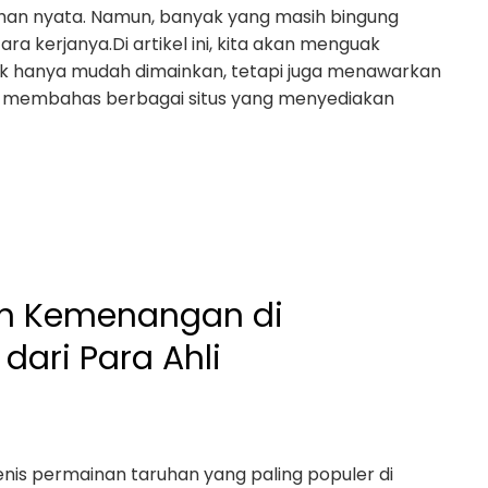
han nyata. Namun, banyak yang masih bingung
a kerjanya.Di artikel ini, kita akan menguak
dak hanya mudah dimainkan, tetapi juga menawarkan
an membahas berbagai situs yang menyediakan
ih Kemenangan di
 dari Para Ahli
enis permainan taruhan yang paling populer di