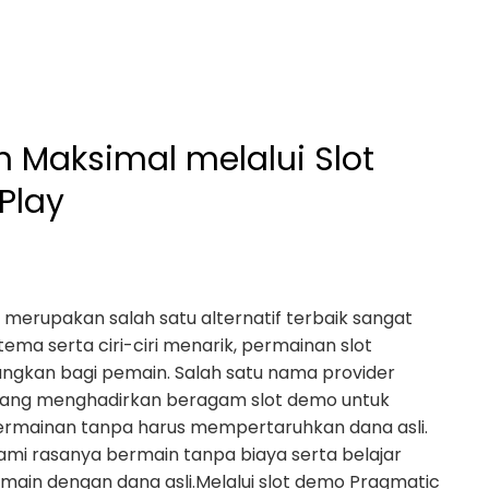
Maksimal melalui Slot
Play
 merupakan salah satu alternatif terbaik sangat
ema serta ciri-ciri menarik, permainan slot
ngkan bagi pemain. Salah satu nama provider
, yang menghadirkan beragam slot demo untuk
mainan tanpa harus mempertaruhkan dana asli.
ami rasanya bermain tanpa biaya serta belajar
ain dengan dana asli.Melalui slot demo Pragmatic