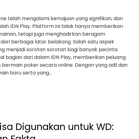
line telah mengalami kemajuan yang signifikan, dan
alah IDN Play. Platform ini tidak hanya memberikan
ainan, tetapi juga menghadirkan beragam
ari berbagai latar belakang. Salah satu aspek
ng menjadi sorotan sorotan bagi banyak pecinta
gai bagian dari dalam IDN Play, memberikan peluang
ermain poker secara online. Dengan yang adil dan
main baru serta yang…
isa Digunakan untuk WD: