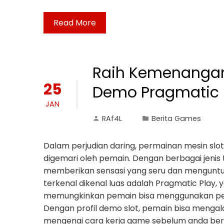
Read More
Raih Kemenangan 
25
Demo Pragmatic 
JAN
RAf4L
Berita Games
Dalam perjudian daring, permainan mesin slot
digemari oleh pemain. Dengan berbagai jenis t
memberikan sensasi yang seru dan menguntu
terkenal dikenal luas adalah Pragmatic Play
memungkinkan pemain bisa menggunakan per
Dengan profil demo slot, pemain bisa mengal
mengenai cara kerja game sebelum anda berm