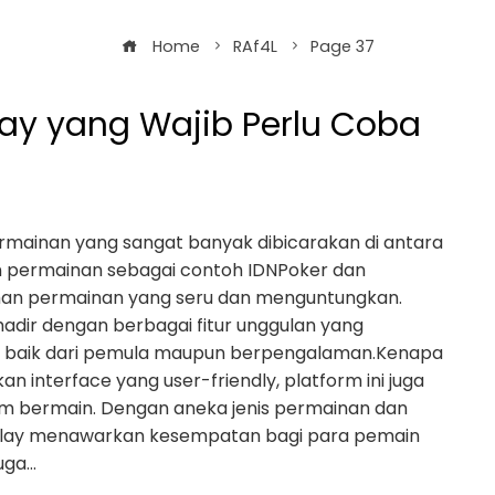
Home
RAf4L
Page 37
ay yang Wajib Perlu Coba
ermainan yang sangat banyak dibicarakan di antara
an permainan sebagai contoh IDNPoker dan
an permainan yang seru dan menguntungkan.
 hadir dengan berbagai fitur unggulan yang
r, baik dari pemula maupun berpengalaman.Kenapa
n interface yang user-friendly, platform ini juga
m bermain. Dengan aneka jenis permainan dan
DNPlay menawarkan kesempatan bagi para pemain
uga…