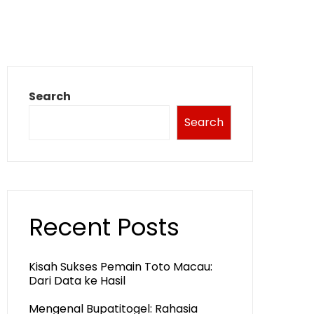
Search
Search
Recent Posts
Kisah Sukses Pemain Toto Macau:
Dari Data ke Hasil
Mengenal Bupatitogel: Rahasia