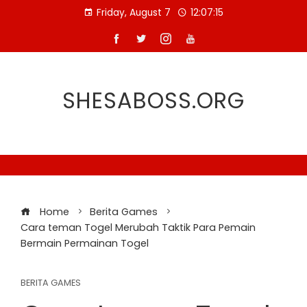
Skip
Friday, August 7
12:07:15
to
content
SHESABOSS.ORG
Home
Berita Games
Cara teman Togel Merubah Taktik Para Pemain
Bermain Permainan Togel
BERITA GAMES