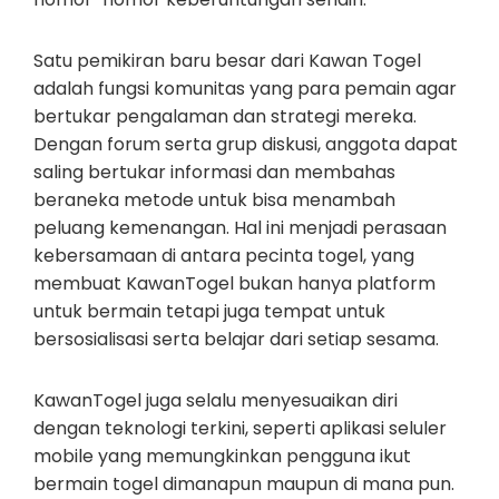
Satu pemikiran baru besar dari Kawan Togel
adalah fungsi komunitas yang para pemain agar
bertukar pengalaman dan strategi mereka.
Dengan forum serta grup diskusi, anggota dapat
saling bertukar informasi dan membahas
beraneka metode untuk bisa menambah
peluang kemenangan. Hal ini menjadi perasaan
kebersamaan di antara pecinta togel, yang
membuat KawanTogel bukan hanya platform
untuk bermain tetapi juga tempat untuk
bersosialisasi serta belajar dari setiap sesama.
KawanTogel juga selalu menyesuaikan diri
dengan teknologi terkini, seperti aplikasi seluler
mobile yang memungkinkan pengguna ikut
bermain togel dimanapun maupun di mana pun.