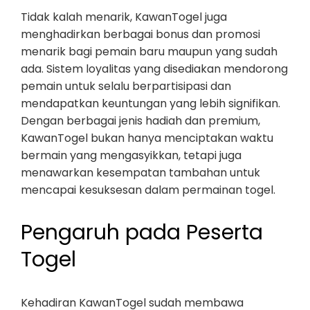
Tidak kalah menarik, KawanTogel juga
menghadirkan berbagai bonus dan promosi
menarik bagi pemain baru maupun yang sudah
ada. Sistem loyalitas yang disediakan mendorong
pemain untuk selalu berpartisipasi dan
mendapatkan keuntungan yang lebih signifikan.
Dengan berbagai jenis hadiah dan premium,
KawanTogel bukan hanya menciptakan waktu
bermain yang mengasyikkan, tetapi juga
menawarkan kesempatan tambahan untuk
mencapai kesuksesan dalam permainan togel.
Pengaruh pada Peserta
Togel
Kehadiran KawanTogel sudah membawa