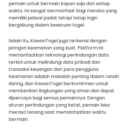
pemain untuk bermain kapan saja dan setiap
waktu. Ini sangat bermanfaat bagi mereka yang
memiliki jadwal padat tetapi tetap ingin
bergabung dalam keseruan togel.
Selain itu, KawanTogel juga terkenal dengan
jaringan keamanan yang kuat. Platform ini
memanfaatkan teknologi perlindungan data
terkini untuk melindungi data pribadi dan
transaksi keuangan dari para pengguna.
Keamanan adalah masalah penting dalam ranah
daring, dan KawanTogel berkomitmen untuk
memberikan lingkungan yang aman dan dapat
dipercaya bagi semua pemainnya. Dengan
aturan perlindungan yang ketat, pemain bisa
merasa tenang saat memanfaatkan waktu
bermain.