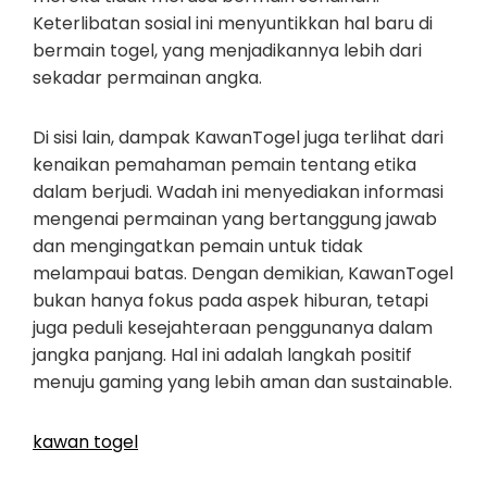
Keterlibatan sosial ini menyuntikkan hal baru di
bermain togel, yang menjadikannya lebih dari
sekadar permainan angka.
Di sisi lain, dampak KawanTogel juga terlihat dari
kenaikan pemahaman pemain tentang etika
dalam berjudi. Wadah ini menyediakan informasi
mengenai permainan yang bertanggung jawab
dan mengingatkan pemain untuk tidak
melampaui batas. Dengan demikian, KawanTogel
bukan hanya fokus pada aspek hiburan, tetapi
juga peduli kesejahteraan penggunanya dalam
jangka panjang. Hal ini adalah langkah positif
menuju gaming yang lebih aman dan sustainable.
kawan togel