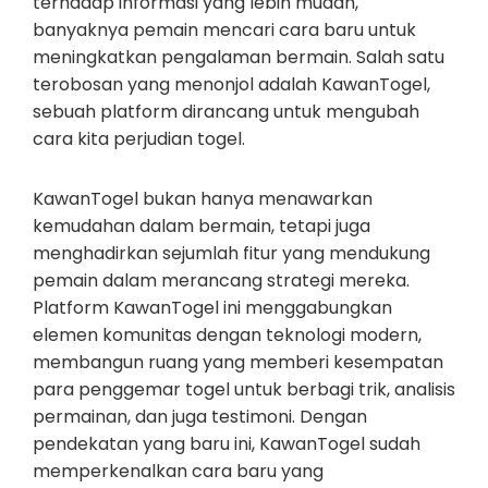
terhadap informasi yang lebih mudah,
banyaknya pemain mencari cara baru untuk
meningkatkan pengalaman bermain. Salah satu
terobosan yang menonjol adalah KawanTogel,
sebuah platform dirancang untuk mengubah
cara kita perjudian togel.
KawanTogel bukan hanya menawarkan
kemudahan dalam bermain, tetapi juga
menghadirkan sejumlah fitur yang mendukung
pemain dalam merancang strategi mereka.
Platform KawanTogel ini menggabungkan
elemen komunitas dengan teknologi modern,
membangun ruang yang memberi kesempatan
para penggemar togel untuk berbagi trik, analisis
permainan, dan juga testimoni. Dengan
pendekatan yang baru ini, KawanTogel sudah
memperkenalkan cara baru yang