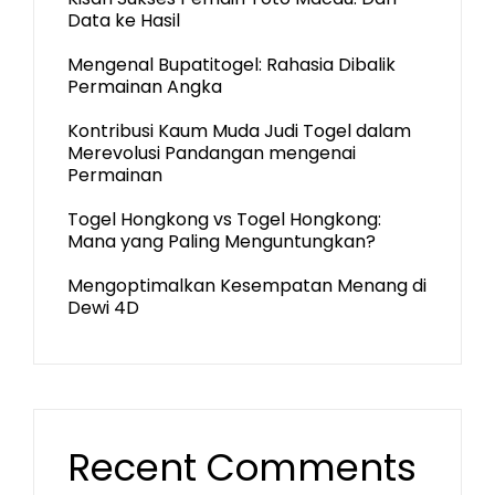
Data ke Hasil
Mengenal Bupatitogel: Rahasia Dibalik
Permainan Angka
Kontribusi Kaum Muda Judi Togel dalam
Merevolusi Pandangan mengenai
Permainan
Togel Hongkong vs Togel Hongkong:
Mana yang Paling Menguntungkan?
Mengoptimalkan Kesempatan Menang di
Dewi 4D
Recent Comments