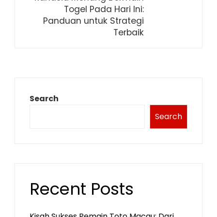
Togel Pada Hari Ini:
Panduan untuk Strategi
Terbaik
Search
Search
Recent Posts
Kisah Sukses Pemain Toto Macau: Dari