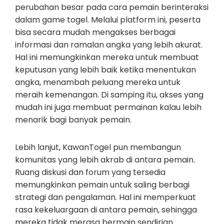
perubahan besar pada cara pemain berinteraksi
dalam game togel. Melalui platform ini, peserta
bisa secara mudah mengakses berbagai
informasi dan ramalan angka yang lebih akurat.
Hal ini memungkinkan mereka untuk membuat
keputusan yang lebih baik ketika menentukan
angka, menambah peluang mereka untuk
meraih kemenangan. Di samping itu, akses yang
mudah ini juga membuat permainan kalau lebih
menarik bagi banyak pemain.
Lebih lanjut, KawanTogel pun membangun
komunitas yang lebih akrab di antara pemain.
Ruang diskusi dan forum yang tersedia
memungkinkan pemain untuk saling berbagi
strategi dan pengalaman. Hal ini memperkuat
rasa kekeluargaan di antara pemain, sehingga
mereka tidak merasa bermain sendirian.