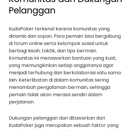
Pelanggan
KudaPoker terkenal karena komunitas yang
dinamis dan sopan. Para pemain bisa bergabung
di forum online serta kelompok sosial untuk
berbagi kisah, taktik, dan tips bermain.
Komunitas ini menawarkan bantuan yang kuat,
yang memungkinkan setiap anggotanya agar
menjadi terhubung dan berkolaborasi satu sama
lain. Keterlibatan di dalam komunitas sering
menambah pengalaman bermain, sehingga
pemain tidak akan merasa sendiri dalam
perjalanan.
Dukungan pelanggan dari ditawarkan dari
KudaPoker juga merupakan sebuah faktor yang