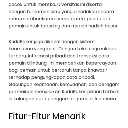
cocok untuk mereka. Diversitas ini disertai
dengan turnamen seru yang dihadakan secara
rutin, memberikan kesempatan kepada para
pemain untuk bersaing dan meraih hadiah besar.
KudaPoker juga dikenal dengan sistem
keamanan yang kuat. Dengan teknologi enkripsi
terbaru, informasi pribadi dan transaksi para
pemain dilindungi. Ini memberikan kepercayaan
bagi pemain untuk bertaruh tanpa khawatir
terhadap pengungkapan data pribadi.
Gabungan keamanan, kemudahan, dan beragam
permainan menjadikan KudaPoker pilihan terbaik
di kalangan para penggemar game di Indonesia.
Fitur-Fitur Menarik