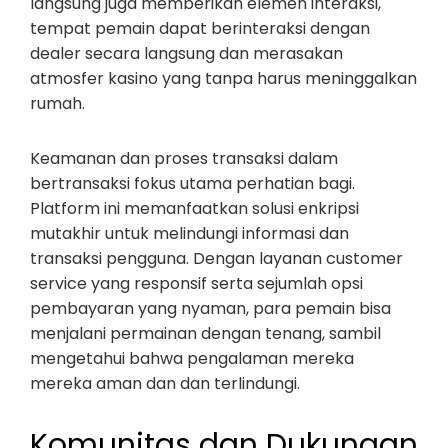
langsung juga memberikan elemen interaksi,
tempat pemain dapat berinteraksi dengan
dealer secara langsung dan merasakan
atmosfer kasino yang tanpa harus meninggalkan
rumah.
Keamanan dan proses transaksi dalam
bertransaksi fokus utama perhatian bagi.
Platform ini memanfaatkan solusi enkripsi
mutakhir untuk melindungi informasi dan
transaksi pengguna. Dengan layanan customer
service yang responsif serta sejumlah opsi
pembayaran yang nyaman, para pemain bisa
menjalani permainan dengan tenang, sambil
mengetahui bahwa pengalaman mereka
mereka aman dan dan terlindungi.
Komunitas dan Dukungan