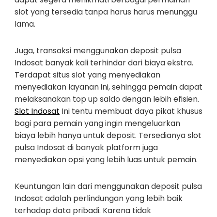
slot yang tersedia tanpa harus harus menunggu
lama.
Juga, transaksi menggunakan deposit pulsa
Indosat banyak kali terhindar dari biaya ekstra.
Terdapat situs slot yang menyediakan
menyediakan layanan ini, sehingga pemain dapat
melaksanakan top up saldo dengan lebih efisien.
Slot Indosat
Ini tentu membuat daya pikat khusus
bagi para pemain yang ingin mengeluarkan
biaya lebih hanya untuk deposit. Tersedianya slot
pulsa Indosat di banyak platform juga
menyediakan opsi yang lebih luas untuk pemain.
Keuntungan lain dari menggunakan deposit pulsa
Indosat adalah perlindungan yang lebih baik
terhadap data pribadi. Karena tidak