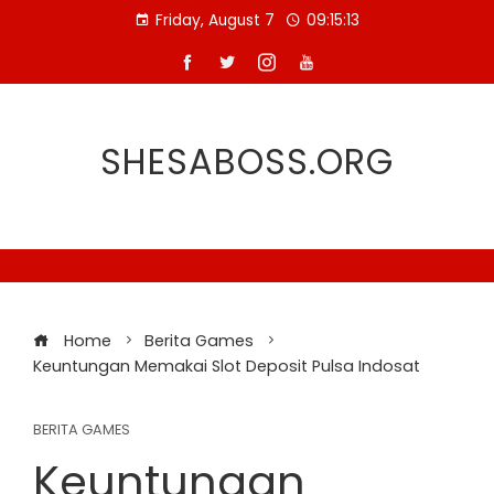
Skip
Friday, August 7
09:15:13
to
content
SHESABOSS.ORG
Home
Berita Games
Keuntungan Memakai Slot Deposit Pulsa Indosat
BERITA GAMES
Keuntungan