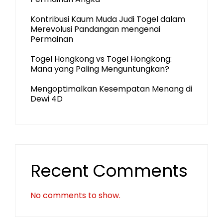
Kontribusi Kaum Muda Judi Togel dalam
Merevolusi Pandangan mengenai
Permainan
Togel Hongkong vs Togel Hongkong:
Mana yang Paling Menguntungkan?
Mengoptimalkan Kesempatan Menang di
Dewi 4D
Recent Comments
No comments to show.