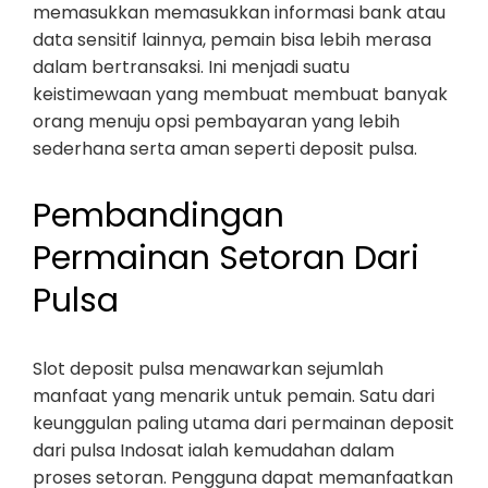
memasukkan memasukkan informasi bank atau
data sensitif lainnya, pemain bisa lebih merasa
dalam bertransaksi. Ini menjadi suatu
keistimewaan yang membuat membuat banyak
orang menuju opsi pembayaran yang lebih
sederhana serta aman seperti deposit pulsa.
Pembandingan
Permainan Setoran Dari
Pulsa
Slot deposit pulsa menawarkan sejumlah
manfaat yang menarik untuk pemain. Satu dari
keunggulan paling utama dari permainan deposit
dari pulsa Indosat ialah kemudahan dalam
proses setoran. Pengguna dapat memanfaatkan