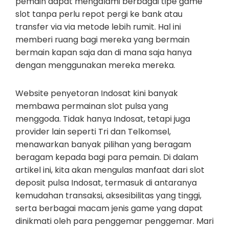
pemain dapat mengalami berbagai tipe game
slot tanpa perlu repot pergi ke bank atau
transfer via via metode lebih rumit. Hal ini
memberi ruang bagi mereka yang bermain
bermain kapan saja dan di mana saja hanya
dengan menggunakan mereka mereka.
Website penyetoran Indosat kini banyak
membawa permainan slot pulsa yang
menggoda. Tidak hanya Indosat, tetapi juga
provider lain seperti Tri dan Telkomsel,
menawarkan banyak pilihan yang beragam
beragam kepada bagi para pemain. Di dalam
artikel ini, kita akan mengulas manfaat dari slot
deposit pulsa Indosat, termasuk di antaranya
kemudahan transaksi, aksesibilitas yang tinggi,
serta berbagai macam jenis game yang dapat
dinikmati oleh para penggemar penggemar. Mari