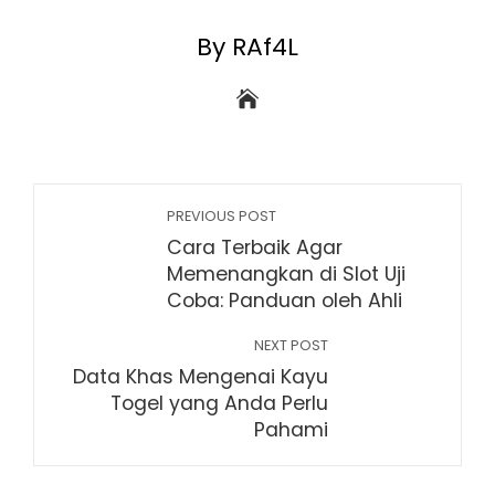
By RAf4L
PREVIOUS POST
Cara Terbaik Agar
Memenangkan di Slot Uji
Coba: Panduan oleh Ahli
NEXT POST
Data Khas Mengenai Kayu
Togel yang Anda Perlu
Pahami