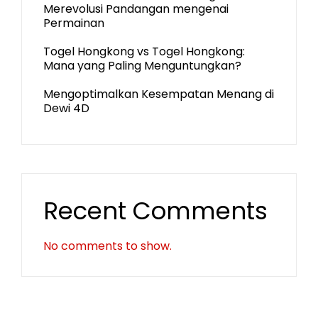
Merevolusi Pandangan mengenai
Permainan
Togel Hongkong vs Togel Hongkong:
Mana yang Paling Menguntungkan?
Mengoptimalkan Kesempatan Menang di
Dewi 4D
Recent Comments
No comments to show.