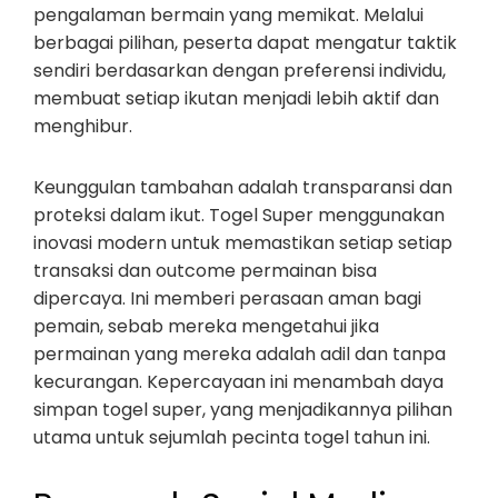
pengalaman bermain yang memikat. Melalui
berbagai pilihan, peserta dapat mengatur taktik
sendiri berdasarkan dengan preferensi individu,
membuat setiap ikutan menjadi lebih aktif dan
menghibur.
Keunggulan tambahan adalah transparansi dan
proteksi dalam ikut. Togel Super menggunakan
inovasi modern untuk memastikan setiap setiap
transaksi dan outcome permainan bisa
dipercaya. Ini memberi perasaan aman bagi
pemain, sebab mereka mengetahui jika
permainan yang mereka adalah adil dan tanpa
kecurangan. Kepercayaan ini menambah daya
simpan togel super, yang menjadikannya pilihan
utama untuk sejumlah pecinta togel tahun ini.