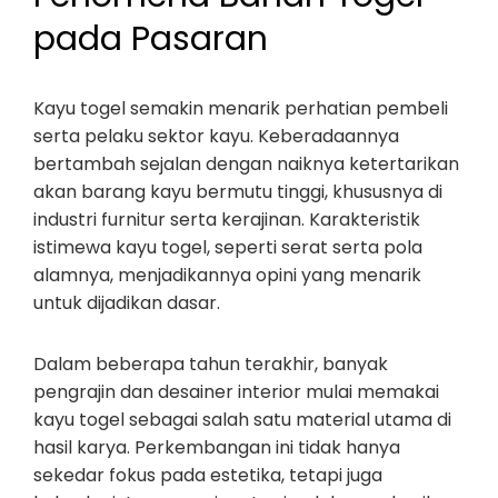
pada Pasaran
Kayu togel semakin menarik perhatian pembeli
serta pelaku sektor kayu. Keberadaannya
bertambah sejalan dengan naiknya ketertarikan
akan barang kayu bermutu tinggi, khususnya di
industri furnitur serta kerajinan. Karakteristik
istimewa kayu togel, seperti serat serta pola
alamnya, menjadikannya opini yang menarik
untuk dijadikan dasar.
Dalam beberapa tahun terakhir, banyak
pengrajin dan desainer interior mulai memakai
kayu togel sebagai salah satu material utama di
hasil karya. Perkembangan ini tidak hanya
sekedar fokus pada estetika, tetapi juga