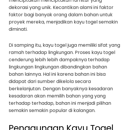
menciptakan menciptakan furnitur yang
dekorasi yang unik. Kecantikan alami ini faktor
faktor bagi banyak orang dalam bahan untuk
proyek mereka, menjadikan kayu togel semakin
diminati.
Di samping itu, kayu togel juga memiliki sifat yang
ramah terhadap lingkungan. Proses kayu togel
cenderung lebih lebih dampaknya terhadap
lingkungan lingkungan dibandingkan bahan
bahan lainnya. Hal ini karena bahan ini bisa
didapat dari sumber dikelola secara
berkelanjutan. Dengan banyaknya kesadaran
kesadaran akan memilih bahan yang yang
terhadap terhadap, bahan ini menjadi pilihan
semakin semakin popular di kalangan.
Penggunaan Kayu Togel