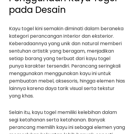
pada Desain
Kayu togel kini semakin diminati dalam beraneka
kategori perancangan interior dan eksterior.
Keberadaannya yang unik dan natural memberi
sentuhan artistik yang beragam, menjadikan
setiap barang yang terbuat dari kayu togel
punya karakter tersendiri. Perancang seringkali
menggunakan menggunakan kayu ini untuk
pembuatan mebel, aksesoris, hingga elemen hias
lainnya karena daya tarik visual serta tekstur
yang khas.
Selain itu, kayu togel memiliki kelebihan dalam
segi ketahanan serta ketahanan. Banyak
perancang memilih kayu ini sebagai elemen yang