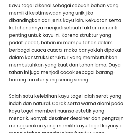
Kayu togel dikenal sebagai sebuah bahan yang
memiliki keistimewaan yang unik jika
dibandingkan dari jenis kayu lain. Kekuatan serta
ketahanannya menjadi sebuah faktor menarik
penting untuk kayu ini. Karena struktur yang
padat padat, bahan ini mampu tahan dalam
berbagai cuaca cuaca, maka banyaklah dipakai
dalam konstruksi struktur yang membutuhkan
membutuhkan yang kuat dan tahan lama. Daya
tahan ini juga menjadi cocok sebagai barang-
barang furnitur yang sering sering.
Salah satu kelebihan kayu togel ialah serat yang
indah dan natural. Corak serta warna alami pada
kayu togel memberi nuansa estetik yang
menarik. Banyak desainer desainer dan pengrajin
menggunakan yang memilih kayu togel kayunya