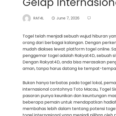
Gelap Internasion
RAf4L
June 7, 2026
Togel telah menjadi sebuah wujud hiburan y
orang dari berbagai kalangan. Dengan perkem
mudah diakses lewat platform togel online. Sa
penggemar togel adalah Rakyat4D, sebuah s
Dengan Rakyat4D, anda bisa merasakan penga
aman, tanpa harus datang ke tempat-tempat p
Bukan hanya terbatas pada togel lokal, pema
internasional contohnya Toto Macau, Togel Si
pasaran punya keunikan dan keuntungan ma
beberapa pemain untuk mendapatkan hadiah y
membahas lebih dalam tentang potensi toge
togel internasional yang menjadi pilihan oleh