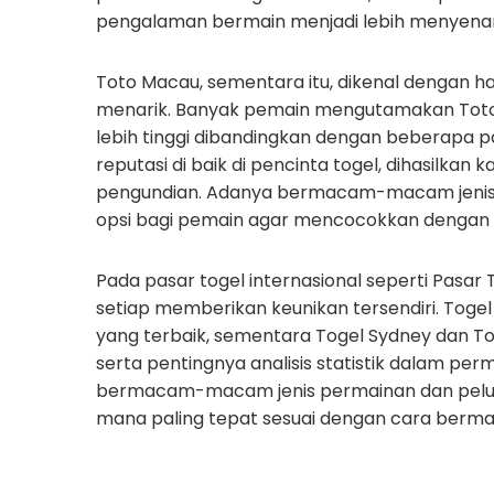
pengalaman bermain menjadi lebih menyena
Toto Macau, sementara itu, dikenal dengan h
menarik. Banyak pemain mengutamakan Tot
lebih tinggi dibandingkan dengan beberapa p
reputasi di baik di pencinta togel, dihasilkan
pengundian. Adanya bermacam-macam jenis 
opsi bagi pemain agar mencocokkan dengan 
Pada pasar togel internasional seperti Pasar 
setiap memberikan keunikan tersendiri. Toge
yang terbaik, sementara Togel Sydney dan 
serta pentingnya analisis statistik dalam pe
bermacam-macam jenis permainan dan pelu
mana paling tepat sesuai dengan cara berma