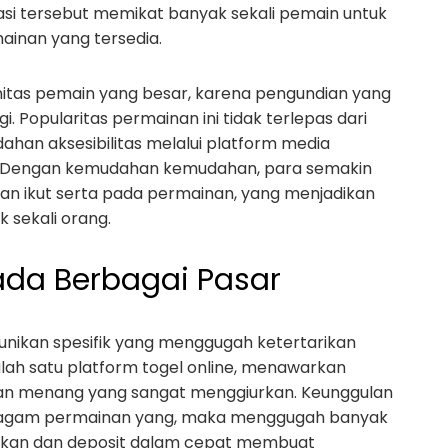
riasi tersebut memikat banyak sekali pemain untuk
ainan yang tersedia.
munitas pemain yang besar, karena pengundian yang
. Popularitas permainan ini tidak terlepas dari
an aksesibilitas melalui platform media
d. Dengan kemudahan kemudahan, para semakin
n ikut serta pada permainan, yang menjadikan
 sekali orang.
da Berbagai Pasar
eunikan spesifik yang menggugah ketertarikan
alah satu platform togel online, menawarkan
an menang yang sangat menggiurkan. Keunggulan
 ragam permainan yang, maka menggugah banyak
narikan dan deposit dalam cepat membuat