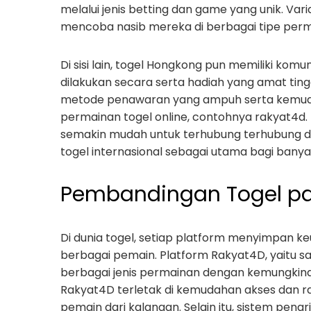
melalui jenis betting dan game yang unik. Va
mencoba nasib mereka di berbagai tipe perm
Di sisi lain, togel Hongkong pun memiliki ko
dilakukan secara serta hadiah yang amat tinggi
metode penawaran yang ampuh serta kemudah
permainan togel online, contohnya rakyat4
semakin mudah untuk terhubung terhubung da
togel internasional sebagai utama bagi banyak
Pembandingan Togel pa
Di dunia togel, setiap platform menyimpan k
berbagai pemain. Platform Rakyat4D, yaitu s
berbagai jenis permainan dengan kemungkin
Rakyat4D terletak di kemudahan akses dan
pemain dari kalangan. Selain itu, sistem pe