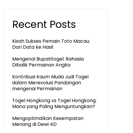
Recent Posts
Kisah Sukses Pemain Toto Macau:
Dari Data ke Hasil
Mengenal Bupatitogel: Rahasia
Dibalik Permainan Angka
Kontribusi Kaum Muda Judi Togel
dalam Merevolusi Pandangan
mengenai Permainan
Togel Hongkong vs Togel Hongkong:
Mana yang Paling Menguntungkan?
Mengoptimalkan Kesempatan
Menang di Dewi 4D