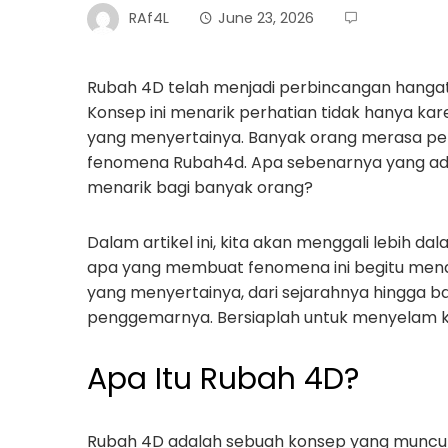
RAf4L
June 23, 2026
Rubah 4D telah menjadi perbincangan hangat 
Konsep ini menarik perhatian tidak hanya kar
yang menyertainya. Banyak orang merasa pen
fenomena Rubah4d. Apa sebenarnya yang ada d
menarik bagi banyak orang?
Dalam artikel ini, kita akan menggali lebih 
apa yang membuat fenomena ini begitu menarik
yang menyertainya, dari sejarahnya hingga 
penggemarnya. Bersiaplah untuk menyelam ke
Apa Itu Rubah 4D?
Rubah 4D adalah sebuah konsep yang muncul