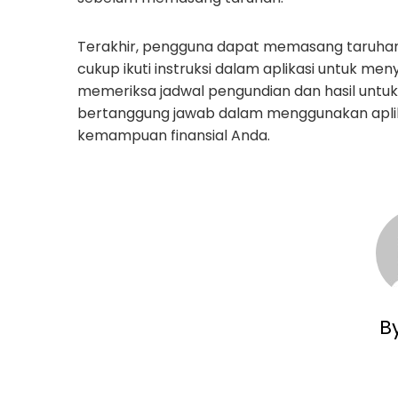
Terakhir, pengguna dapat memasang taruhan p
cukup ikuti instruksi dalam aplikasi untuk me
memeriksa jadwal pengundian dan hasil untuk 
bertanggung jawab dalam menggunakan aplika
kemampuan finansial Anda.
B