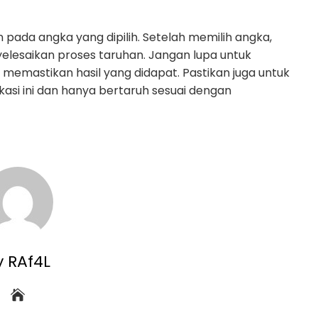
ada angka yang dipilih. Setelah memilih angka,
nyelesaikan proses taruhan. Jangan lupa untuk
memastikan hasil yang didapat. Pastikan juga untuk
si ini dan hanya bertaruh sesuai dengan
y RAf4L