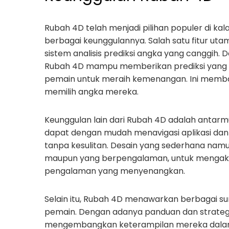
Rubah 4D telah menjadi pilihan populer di 
berbagai keunggulannya. Salah satu fitur u
sistem analisis prediksi angka yang canggih.
Rubah 4D mampu memberikan prediksi yang l
pemain untuk meraih kemenangan. Ini memba
memilih angka mereka.
Keunggulan lain dari Rubah 4D adalah antarm
dapat dengan mudah menavigasi aplikasi da
tanpa kesulitan. Desain yang sederhana nam
maupun yang berpengalaman, untuk mengakses
pengalaman yang menyenangkan.
Selain itu, Rubah 4D menawarkan berbagai su
pemain. Dengan adanya panduan dan strateg
mengembangkan keterampilan mereka dalam p