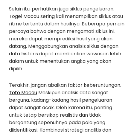
Selain itu, perhatikan juga siklus pengeluaran.
Togel Macau sering kali menampilkan siklus atau
ritme tertentu dalam hasilnya. Beberapa pemain
percaya bahwa dengan mengamati siklus ini,
mereka dapat memprediksi hasil yang akan
datang. Menggabungkan analisis siklus dengan
data historis dapat memberikan wawasan lebih
dalam untuk menentukan angka yang akan
dipilih.
Terakhir, jangan abaikan faktor keberuntungan.
Toto Macau
Meskipun analisis data sangat
berguna, kadang-kadang hasil pengeluaran
dapat sangat acak. Oleh karena itu, penting
untuk tetap bersikap realistis dan tidak
bergantung sepenuhnya pada pola yang
diidentifikasi. Kombinasi strategi analitis dan