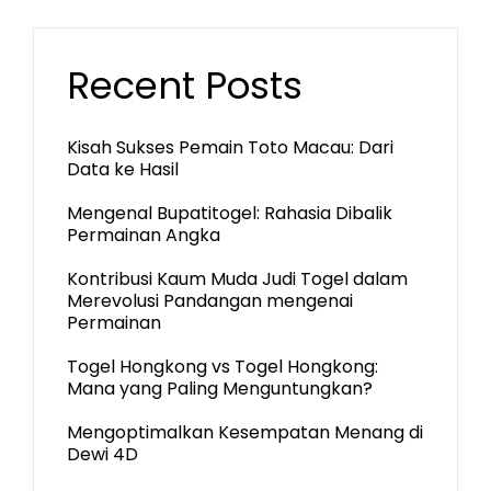
Recent Posts
Kisah Sukses Pemain Toto Macau: Dari
Data ke Hasil
Mengenal Bupatitogel: Rahasia Dibalik
Permainan Angka
Kontribusi Kaum Muda Judi Togel dalam
Merevolusi Pandangan mengenai
Permainan
Togel Hongkong vs Togel Hongkong:
Mana yang Paling Menguntungkan?
Mengoptimalkan Kesempatan Menang di
Dewi 4D