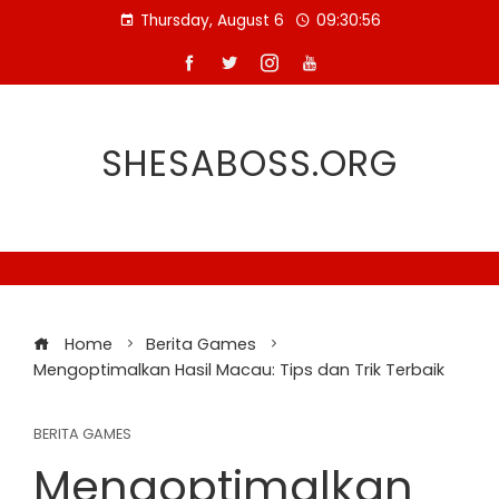
Skip
Thursday, August 6
09:30:57
to
content
SHESABOSS.ORG
Home
Berita Games
Mengoptimalkan Hasil Macau: Tips dan Trik Terbaik
BERITA GAMES
Mengoptimalkan