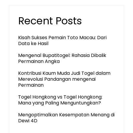
Recent Posts
Kisah Sukses Pemain Toto Macau: Dari
Data ke Hasil
Mengenal Bupatitogel: Rahasia Dibalik
Permainan Angka
Kontribusi Kaum Muda Judi Togel dalam
Merevolusi Pandangan mengenai
Permainan
Togel Hongkong vs Togel Hongkong:
Mana yang Paling Menguntungkan?
Mengoptimalkan Kesempatan Menang di
Dewi 4D