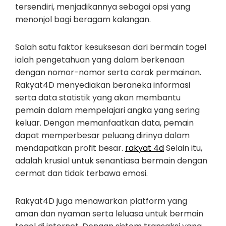
tersendiri, menjadikannya sebagai opsi yang
menonjol bagi beragam kalangan.
Salah satu faktor kesuksesan dari bermain togel
ialah pengetahuan yang dalam berkenaan
dengan nomor-nomor serta corak permainan.
Rakyat4D menyediakan beraneka informasi
serta data statistik yang akan membantu
pemain dalam mempelajari angka yang sering
keluar. Dengan memanfaatkan data, pemain
dapat memperbesar peluang dirinya dalam
mendapatkan profit besar.
rakyat 4d
Selain itu,
adalah krusial untuk senantiasa bermain dengan
cermat dan tidak terbawa emosi.
Rakyat4D juga menawarkan platform yang
aman dan nyaman serta leluasa untuk bermain