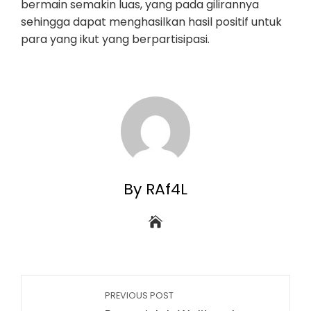
bermain semakin luas, yang pada gilirannya
sehingga dapat menghasilkan hasil positif untuk
para yang ikut yang berpartisipasi.
By RAf4L
PREVIOUS POST