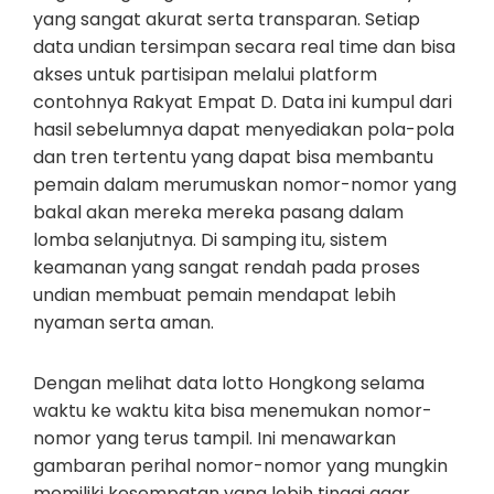
yang sangat akurat serta transparan. Setiap
data undian tersimpan secara real time dan bisa
akses untuk partisipan melalui platform
contohnya Rakyat Empat D. Data ini kumpul dari
hasil sebelumnya dapat menyediakan pola-pola
dan tren tertentu yang dapat bisa membantu
pemain dalam merumuskan nomor-nomor yang
bakal akan mereka mereka pasang dalam
lomba selanjutnya. Di samping itu, sistem
keamanan yang sangat rendah pada proses
undian membuat pemain mendapat lebih
nyaman serta aman.
Dengan melihat data lotto Hongkong selama
waktu ke waktu kita bisa menemukan nomor-
nomor yang terus tampil. Ini menawarkan
gambaran perihal nomor-nomor yang mungkin
memiliki kesempatan yang lebih tinggi agar