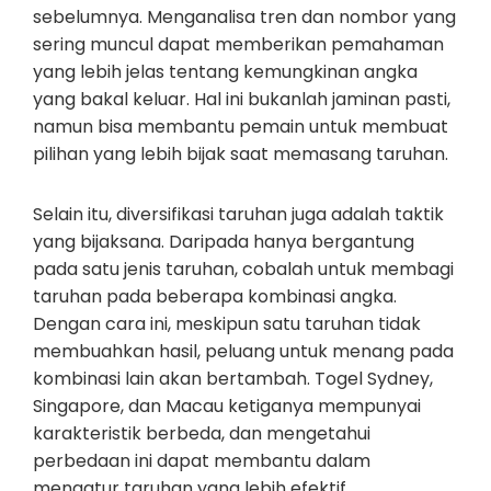
sebelumnya. Menganalisa tren dan nombor yang
sering muncul dapat memberikan pemahaman
yang lebih jelas tentang kemungkinan angka
yang bakal keluar. Hal ini bukanlah jaminan pasti,
namun bisa membantu pemain untuk membuat
pilihan yang lebih bijak saat memasang taruhan.
Selain itu, diversifikasi taruhan juga adalah taktik
yang bijaksana. Daripada hanya bergantung
pada satu jenis taruhan, cobalah untuk membagi
taruhan pada beberapa kombinasi angka.
Dengan cara ini, meskipun satu taruhan tidak
membuahkan hasil, peluang untuk menang pada
kombinasi lain akan bertambah. Togel Sydney,
Singapore, dan Macau ketiganya mempunyai
karakteristik berbeda, dan mengetahui
perbedaan ini dapat membantu dalam
mengatur taruhan yang lebih efektif.