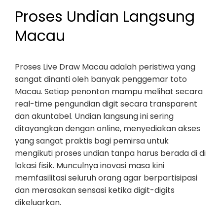
Proses Undian Langsung
Macau
Proses Live Draw Macau adalah peristiwa yang
sangat dinanti oleh banyak penggemar toto
Macau. Setiap penonton mampu melihat secara
real-time pengundian digit secara transparent
dan akuntabel. Undian langsung ini sering
ditayangkan dengan online, menyediakan akses
yang sangat praktis bagi pemirsa untuk
mengikuti proses undian tanpa harus berada di di
lokasi fisik. Munculnya inovasi masa kini
memfasilitasi seluruh orang agar berpartisipasi
dan merasakan sensasi ketika digit-digits
dikeluarkan.