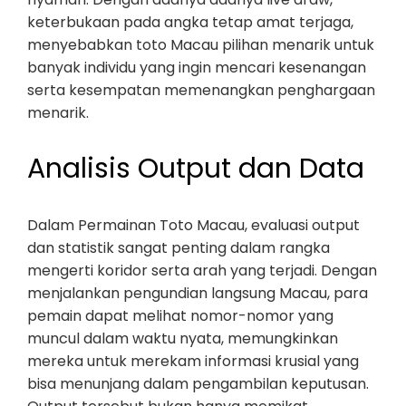
keterbukaan pada angka tetap amat terjaga,
menyebabkan toto Macau pilihan menarik untuk
banyak individu yang ingin mencari kesenangan
serta kesempatan memenangkan penghargaan
menarik.
Analisis Output dan Data
Dalam Permainan Toto Macau, evaluasi output
dan statistik sangat penting dalam rangka
mengerti koridor serta arah yang terjadi. Dengan
menjalankan pengundian langsung Macau, para
pemain dapat melihat nomor-nomor yang
muncul dalam waktu nyata, memungkinkan
mereka untuk merekam informasi krusial yang
bisa menunjang dalam pengambilan keputusan.