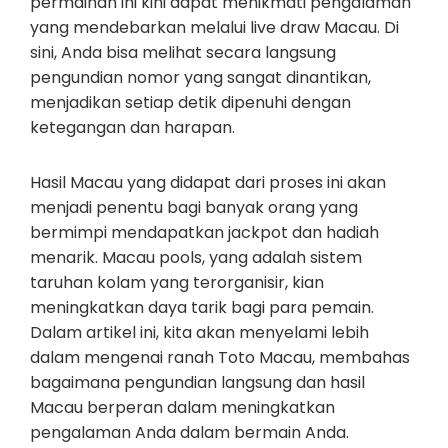
permainan ini kini dapat menikmati pengalaman
yang mendebarkan melalui live draw Macau. Di
sini, Anda bisa melihat secara langsung
pengundian nomor yang sangat dinantikan,
menjadikan setiap detik dipenuhi dengan
ketegangan dan harapan.
Hasil Macau yang didapat dari proses ini akan
menjadi penentu bagi banyak orang yang
bermimpi mendapatkan jackpot dan hadiah
menarik. Macau pools, yang adalah sistem
taruhan kolam yang terorganisir, kian
meningkatkan daya tarik bagi para pemain.
Dalam artikel ini, kita akan menyelami lebih
dalam mengenai ranah Toto Macau, membahas
bagaimana pengundian langsung dan hasil
Macau berperan dalam meningkatkan
pengalaman Anda dalam bermain Anda.