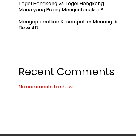
Togel Hongkong vs Togel Hongkong:
Mana yang Paling Menguntungkan?
Mengoptimalkan Kesempatan Menang di
Dewi 4D
Recent Comments
No comments to show.