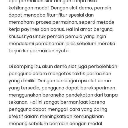
tipe permainan slot dengan tanpa risiko
kehilangan modal. Dengan slot demo, pemain
dapat mencoba fitur-fitur spesial dan
memahami proses permainan, seperti metode
kerja paylines dan bonus. Hal ini amat berguna,
khususnya untuk pemain pemula yang ingin
mendalami pemahaman jelas sebelum mereka
terjun ke permainan nyata.
Di samping itu, akun demo slot juga perbolehkan
pengguna dalam mengetes taktik permainan
yang dimiliki. Dengan berbagai opsi slot demo
yang tersedia, pengguna dapat bereksperimen
menggunakan beraneka pendekatan dari tanpa
tekanan. Hal ini sangat bermanfaat karena
pengguna dapat menggali cara yang paling
efektif dalam meningkatkan kemungkinan
menang sebelum bermain dengan modal