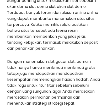
Sangat penting untuk melakukan riset sebelum
akun demo slot demo slot akun slot demo.
Terdapat banyak forum dan ulasan online online
yang dapat membantu menemukan situs situs
terpercaya. Ketika memilih, selalu pastikan
bahwa situs tersebut ada lisensi resmi
memberikan memberikan yang jelas jelas
tentang kebijakan, termasuk melakukan deposit
dan penarikan penarikan.
Dengan menemukan slot gacor slot, pemain
tidak hanya hanya menikmati menikmati gratis
tetapi juga mendapatkan mendapatkan
kesempatan memenangkan hadiah hadiah. Anda
tidak ragu untuk fitur fitur sebelum sebelum
dengan uang sunguhan, agar Anda merasakan
merasakan permainan permainan dan
menentukan strategi strategi tepat.