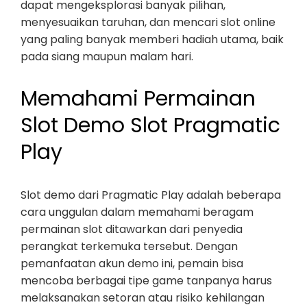
dapat mengeksplorasi banyak pilihan,
menyesuaikan taruhan, dan mencari slot online
yang paling banyak memberi hadiah utama, baik
pada siang maupun malam hari.
Memahami Permainan
Slot Demo Slot Pragmatic
Play
Slot demo dari Pragmatic Play adalah beberapa
cara unggulan dalam memahami beragam
permainan slot ditawarkan dari penyedia
perangkat terkemuka tersebut. Dengan
pemanfaatan akun demo ini, pemain bisa
mencoba berbagai tipe game tanpanya harus
melaksanakan setoran atau risiko kehilangan