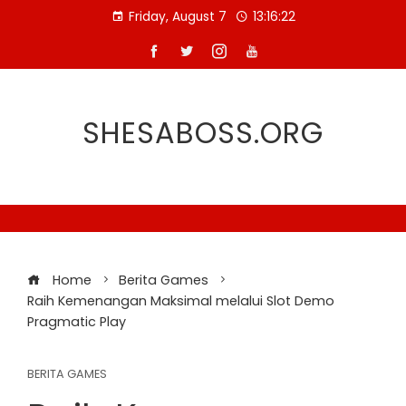
Skip
Friday, August 7
13:16:22
to
content
SHESABOSS.ORG
Home
Berita Games
Raih Kemenangan Maksimal melalui Slot Demo
Pragmatic Play
BERITA GAMES