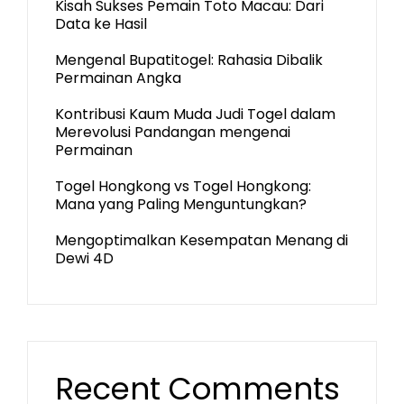
Kisah Sukses Pemain Toto Macau: Dari
Data ke Hasil
Mengenal Bupatitogel: Rahasia Dibalik
Permainan Angka
Kontribusi Kaum Muda Judi Togel dalam
Merevolusi Pandangan mengenai
Permainan
Togel Hongkong vs Togel Hongkong:
Mana yang Paling Menguntungkan?
Mengoptimalkan Kesempatan Menang di
Dewi 4D
Recent Comments