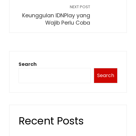
NEXT POST
Keunggulan IDNPlay yang
Wajib Perlu Coba
Search
Search
Recent Posts