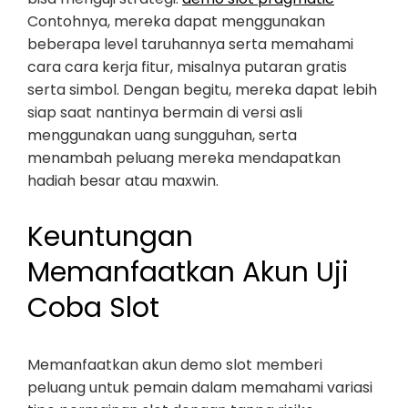
Contohnya, mereka dapat menggunakan
beberapa level taruhannya serta memahami
cara cara kerja fitur, misalnya putaran gratis
serta simbol. Dengan begitu, mereka dapat lebih
siap saat nantinya bermain di versi asli
menggunakan uang sungguhan, serta
menambah peluang mereka mendapatkan
hadiah besar atau maxwin.
Keuntungan
Memanfaatkan Akun Uji
Coba Slot
Memanfaatkan akun demo slot memberi
peluang untuk pemain dalam memahami variasi