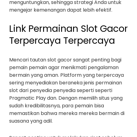
menguntungkan, sehingga strategi Anda untuk
mengejar kemenangan dapat lebih efektif.
Link Permainan Slot Gacor
Terpercaya Terpercaya
Mencari tautan slot gacor sangat penting bagi
pemain pemain agar menikmati pengalaman
bermain yang aman. Platform yang terpercaya
sering menyediakan beraneka jenis permainan
slot dari penyedia penyedia seperti seperti
Pragmatic Play dan. Dengan memilih situs yang
sudah kredibilitasnya, para pemain bisa
memastikan bahwa mereka mereka bermain di
suasana yang adil.