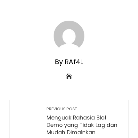
By RAf4L
PREVIOUS POST
Menguak Rahasia Slot
Demo yang Tidak Lag dan
Mudah Dimainkan