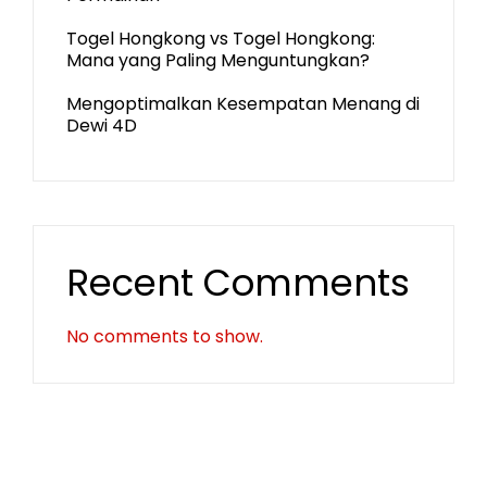
Togel Hongkong vs Togel Hongkong:
Mana yang Paling Menguntungkan?
Mengoptimalkan Kesempatan Menang di
Dewi 4D
Recent Comments
No comments to show.