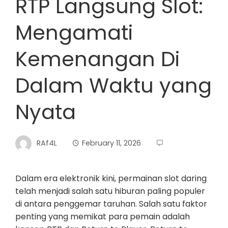
RTP Langsung Slot:
Mengamati
Kemenangan Di
Dalam Waktu yang
Nyata
RAf4L
February 11, 2026
Dalam era elektronik kini, permainan slot daring
telah menjadi salah satu hiburan paling populer
di antara penggemar taruhan. Salah satu faktor
penting yang memikat para pemain adalah