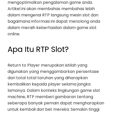
mengoptimalkan pengalaman game anda.
Artikel ini akan membahas membahas lebih
dalam mengenai RTP langsung mesin slot dan
bagaimana informasi ini dapat menolong anda
dalam meraih keberhasilan dalam game slot
online.
Apa Itu RTP Slot?
Return to Player merupakan istilah yang
digunakan yang menggambarkan persentase
dari total total taruhan yang diharapkan
kembalikan kepada player selama jangka
lamanya. Dalam konteks lingkungan game slot
machine, RTP memberi gambaran tentang
seberapa banyak pemain dapat mengharapkan
untuk kembali dari bet mereka. Semakin tinggi