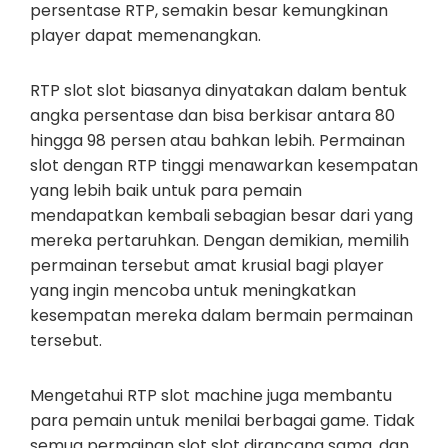
persentase RTP, semakin besar kemungkinan
player dapat memenangkan.
RTP slot slot biasanya dinyatakan dalam bentuk
angka persentase dan bisa berkisar antara 80
hingga 98 persen atau bahkan lebih. Permainan
slot dengan RTP tinggi menawarkan kesempatan
yang lebih baik untuk para pemain
mendapatkan kembali sebagian besar dari yang
mereka pertaruhkan. Dengan demikian, memilih
permainan tersebut amat krusial bagi player
yang ingin mencoba untuk meningkatkan
kesempatan mereka dalam bermain permainan
tersebut.
Mengetahui RTP slot machine juga membantu
para pemain untuk menilai berbagai game. Tidak
semua permainan slot slot dirancang sama, dan