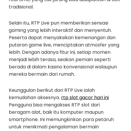
tradisional.
Selain itu, RTP Live pun memberikan sensasi
gaming yang lebih interaktif dan menyentuh.
Peserta dapat menyaksikan kemenangan dan
putaran game live, menciptakan atmosfer yang
lebih. Dengan adanya fitur ini, setiap momen
menjadi lebih terasa, seakan pemain seperti
berada di dalam kasino konvensional walaupun
mereka bermain dari rumah.
Keunggulan berikut dari RTP Live ialah
kemudahan aksesnya.
rtp slot gacor hari ini
Pengguna bisa mengakses RTP slot dari
beragam alat, baik itu komputer maupun
smartphone. Ini memungkinkan para petaruh
untuk menikmati pengalaman bermain