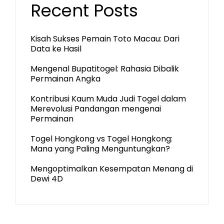
Recent Posts
Kisah Sukses Pemain Toto Macau: Dari
Data ke Hasil
Mengenal Bupatitogel: Rahasia Dibalik
Permainan Angka
Kontribusi Kaum Muda Judi Togel dalam
Merevolusi Pandangan mengenai
Permainan
Togel Hongkong vs Togel Hongkong:
Mana yang Paling Menguntungkan?
Mengoptimalkan Kesempatan Menang di
Dewi 4D