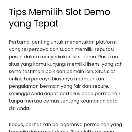
Tips Memilih Slot Demo
yang Tepat
Pertama, penting untuk menentukan platform
yang terpercaya dan sudah memiliki reputasi
positif dalam menyediakan slot demo. Pastikan
situs yang kamu kunjungi memiliki lisensi yang sah
serta testimoni baik dari pemain lain. Situs slot
online terpercaya biasanya memberikan
pengalaman bermain yang fair dan secure,
sehingga Anda dapat berfokus pada permainan
tanpa merasa cemas tentang keamanan data
diri Anda.
Kedua, perhatikan beragamnya permainan yang
tersedia dalam slot demo. Pilih platform yang