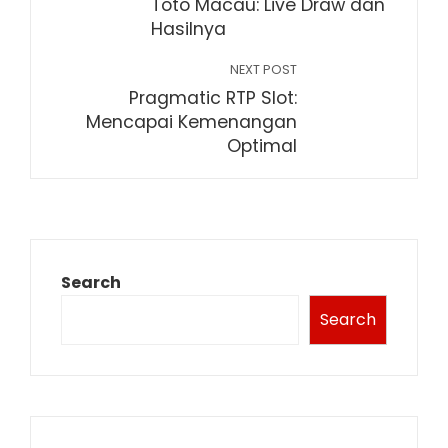
Toto Macau: Live Draw dan
Hasilnya
NEXT POST
Pragmatic RTP Slot:
Mencapai Kemenangan
Optimal
Search
Search