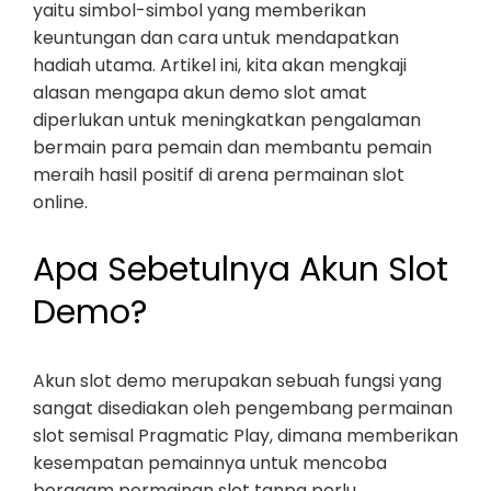
yaitu simbol-simbol yang memberikan
keuntungan dan cara untuk mendapatkan
hadiah utama. Artikel ini, kita akan mengkaji
alasan mengapa akun demo slot amat
diperlukan untuk meningkatkan pengalaman
bermain para pemain dan membantu pemain
meraih hasil positif di arena permainan slot
online.
Apa Sebetulnya Akun Slot
Demo?
Akun slot demo merupakan sebuah fungsi yang
sangat disediakan oleh pengembang permainan
slot semisal Pragmatic Play, dimana memberikan
kesempatan pemainnya untuk mencoba
beragam permainan slot tanpa perlu