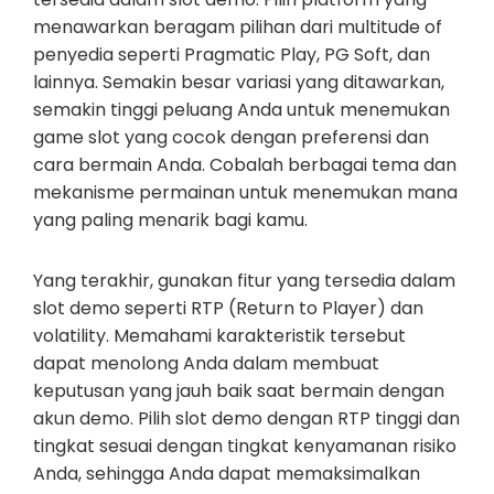
menawarkan beragam pilihan dari multitude of
penyedia seperti Pragmatic Play, PG Soft, dan
lainnya. Semakin besar variasi yang ditawarkan,
semakin tinggi peluang Anda untuk menemukan
game slot yang cocok dengan preferensi dan
cara bermain Anda. Cobalah berbagai tema dan
mekanisme permainan untuk menemukan mana
yang paling menarik bagi kamu.
Yang terakhir, gunakan fitur yang tersedia dalam
slot demo seperti RTP (Return to Player) dan
volatility. Memahami karakteristik tersebut
dapat menolong Anda dalam membuat
keputusan yang jauh baik saat bermain dengan
akun demo. Pilih slot demo dengan RTP tinggi dan
tingkat sesuai dengan tingkat kenyamanan risiko
Anda, sehingga Anda dapat memaksimalkan