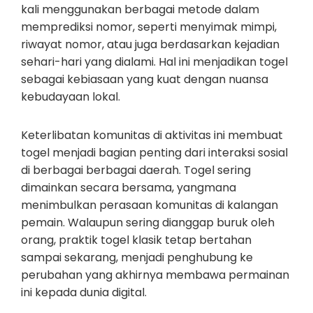
kali menggunakan berbagai metode dalam
memprediksi nomor, seperti menyimak mimpi,
riwayat nomor, atau juga berdasarkan kejadian
sehari-hari yang dialami. Hal ini menjadikan togel
sebagai kebiasaan yang kuat dengan nuansa
kebudayaan lokal.
Keterlibatan komunitas di aktivitas ini membuat
togel menjadi bagian penting dari interaksi sosial
di berbagai berbagai daerah. Togel sering
dimainkan secara bersama, yangmana
menimbulkan perasaan komunitas di kalangan
pemain. Walaupun sering dianggap buruk oleh
orang, praktik togel klasik tetap bertahan
sampai sekarang, menjadi penghubung ke
perubahan yang akhirnya membawa permainan
ini kepada dunia digital.