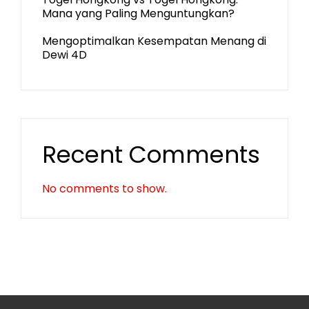
Mana yang Paling Menguntungkan?
Mengoptimalkan Kesempatan Menang di
Dewi 4D
Recent Comments
No comments to show.