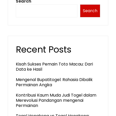
Search
Search
Recent Posts
Kisah Sukses Pemain Toto Macau: Dari
Data ke Hasil
Mengenal Bupatitogel: Rahasia Dibalik
Permainan Angka
Kontribusi Kaum Muda Judi Togel dalam
Merevolusi Pandangan mengenai
Permainan
Togel Hongkong vs Togel Hongkong: