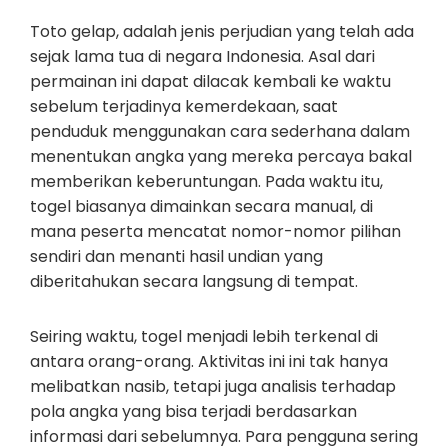
Toto gelap, adalah jenis perjudian yang telah ada
sejak lama tua di negara Indonesia. Asal dari
permainan ini dapat dilacak kembali ke waktu
sebelum terjadinya kemerdekaan, saat
penduduk menggunakan cara sederhana dalam
menentukan angka yang mereka percaya bakal
memberikan keberuntungan. Pada waktu itu,
togel biasanya dimainkan secara manual, di
mana peserta mencatat nomor-nomor pilihan
sendiri dan menanti hasil undian yang
diberitahukan secara langsung di tempat.
Seiring waktu, togel menjadi lebih terkenal di
antara orang-orang. Aktivitas ini ini tak hanya
melibatkan nasib, tetapi juga analisis terhadap
pola angka yang bisa terjadi berdasarkan
informasi dari sebelumnya. Para pengguna sering