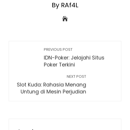
By RAf4L
PREVIOUS POST
IDN-Poker: Jelajahi Situs
Poker Terkini
NEXT POST
Slot Kuda: Rahasia Menang
Untung di Mesin Perjudian