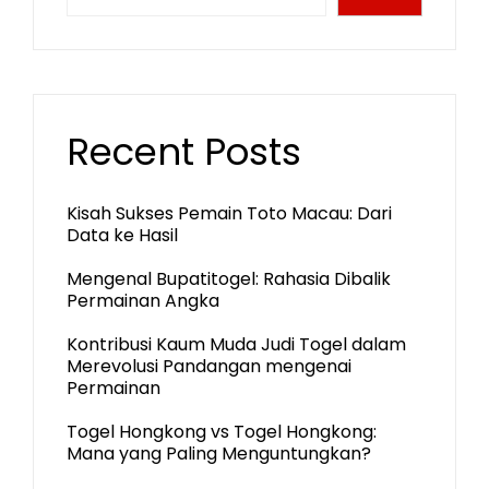
Recent Posts
Kisah Sukses Pemain Toto Macau: Dari
Data ke Hasil
Mengenal Bupatitogel: Rahasia Dibalik
Permainan Angka
Kontribusi Kaum Muda Judi Togel dalam
Merevolusi Pandangan mengenai
Permainan
Togel Hongkong vs Togel Hongkong:
Mana yang Paling Menguntungkan?