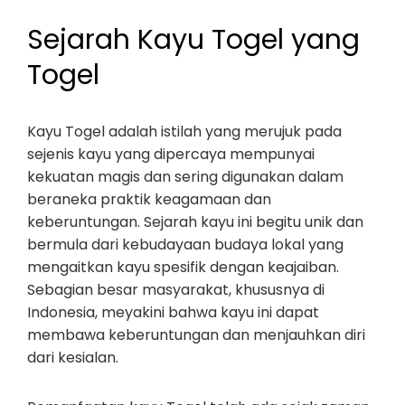
Sejarah Kayu Togel yang
Togel
Kayu Togel adalah istilah yang merujuk pada
sejenis kayu yang dipercaya mempunyai
kekuatan magis dan sering digunakan dalam
beraneka praktik keagamaan dan
keberuntungan. Sejarah kayu ini begitu unik dan
bermula dari kebudayaan budaya lokal yang
mengaitkan kayu spesifik dengan keajaiban.
Sebagian besar masyarakat, khususnya di
Indonesia, meyakini bahwa kayu ini dapat
membawa keberuntungan dan menjauhkan diri
dari kesialan.