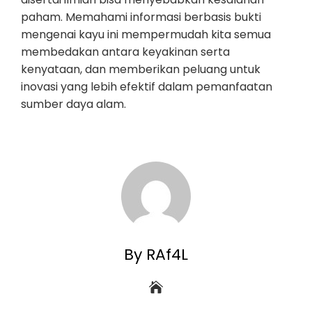
paham. Memahami informasi berbasis bukti
mengenai kayu ini mempermudah kita semua
membedakan antara keyakinan serta
kenyataan, dan memberikan peluang untuk
inovasi yang lebih efektif dalam pemanfaatan
sumber daya alam.
By RAf4L