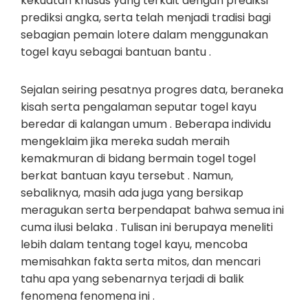
kekuatan khusus yang terkait dengan prediksi
prediksi angka, serta telah menjadi tradisi bagi
sebagian pemain lotere dalam menggunakan
togel kayu sebagai bantuan bantu .
Sejalan seiring pesatnya progres data, beraneka
kisah serta pengalaman seputar togel kayu
beredar di kalangan umum . Beberapa individu
mengeklaim jika mereka sudah meraih
kemakmuran di bidang bermain togel togel
berkat bantuan kayu tersebut . Namun,
sebaliknya, masih ada juga yang bersikap
meragukan serta berpendapat bahwa semua ini
cuma ilusi belaka . Tulisan ini berupaya meneliti
lebih dalam tentang togel kayu, mencoba
memisahkan fakta serta mitos, dan mencari
tahu apa yang sebenarnya terjadi di balik
fenomena fenomena ini .