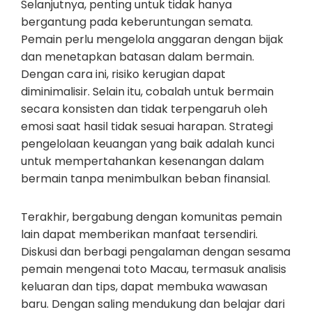
Selanjutnya, penting untuk tidak hanya
bergantung pada keberuntungan semata.
Pemain perlu mengelola anggaran dengan bijak
dan menetapkan batasan dalam bermain.
Dengan cara ini, risiko kerugian dapat
diminimalisir. Selain itu, cobalah untuk bermain
secara konsisten dan tidak terpengaruh oleh
emosi saat hasil tidak sesuai harapan. Strategi
pengelolaan keuangan yang baik adalah kunci
untuk mempertahankan kesenangan dalam
bermain tanpa menimbulkan beban finansial.
Terakhir, bergabung dengan komunitas pemain
lain dapat memberikan manfaat tersendiri.
Diskusi dan berbagi pengalaman dengan sesama
pemain mengenai toto Macau, termasuk analisis
keluaran dan tips, dapat membuka wawasan
baru. Dengan saling mendukung dan belajar dari