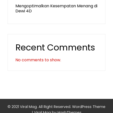
Mengoptimalkan Kesempatan Menang di
Dewi 4D
Recent Comments
No comments to show.
© 2021 Viral Mag. All Right Reserved.
WordPress Theme
|
Viral Mag
by HashThemes