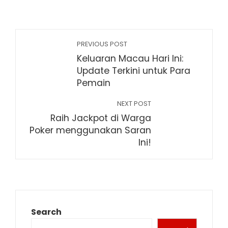
PREVIOUS POST
Keluaran Macau Hari Ini:
Update Terkini untuk Para
Pemain
NEXT POST
Raih Jackpot di Warga
Poker menggunakan Saran
Ini!
Search