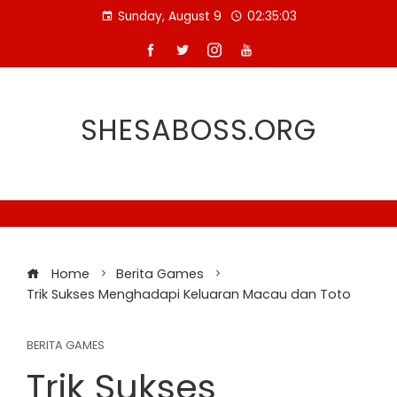
Skip
Sunday, August 9
02:35:03
to
content
SHESABOSS.ORG
Home
Berita Games
Trik Sukses Menghadapi Keluaran Macau dan Toto
BERITA GAMES
Trik Sukses