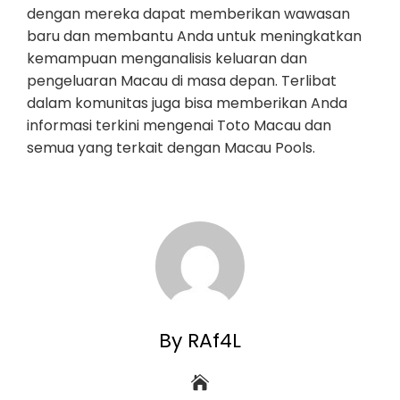
dengan mereka dapat memberikan wawasan
baru dan membantu Anda untuk meningkatkan
kemampuan menganalisis keluaran dan
pengeluaran Macau di masa depan. Terlibat
dalam komunitas juga bisa memberikan Anda
informasi terkini mengenai Toto Macau dan
semua yang terkait dengan Macau Pools.
By RAf4L