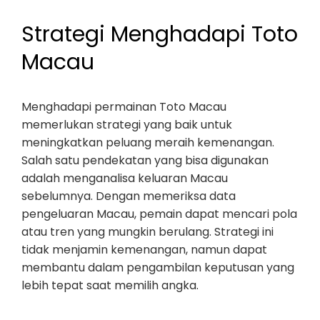
Strategi Menghadapi Toto
Macau
Menghadapi permainan Toto Macau
memerlukan strategi yang baik untuk
meningkatkan peluang meraih kemenangan.
Salah satu pendekatan yang bisa digunakan
adalah menganalisa keluaran Macau
sebelumnya. Dengan memeriksa data
pengeluaran Macau, pemain dapat mencari pola
atau tren yang mungkin berulang. Strategi ini
tidak menjamin kemenangan, namun dapat
membantu dalam pengambilan keputusan yang
lebih tepat saat memilih angka.