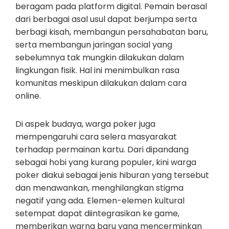
beragam pada platform digital. Pemain berasal
dari berbagai asal usul dapat berjumpa serta
berbagi kisah, membangun persahabatan baru,
serta membangun jaringan social yang
sebelumnya tak mungkin dilakukan dalam
lingkungan fisik. Hal ini menimbulkan rasa
komunitas meskipun dilakukan dalam cara
online.
Di aspek budaya, warga poker juga
mempengaruhi cara selera masyarakat
terhadap permainan kartu. Dari dipandang
sebagai hobi yang kurang populer, kini warga
poker diakui sebagai jenis hiburan yang tersebut
dan menawankan, menghilangkan stigma
negatif yang ada. Elemen-elemen kultural
setempat dapat diintegrasikan ke game,
memberikan warna baru yang mencerminkan