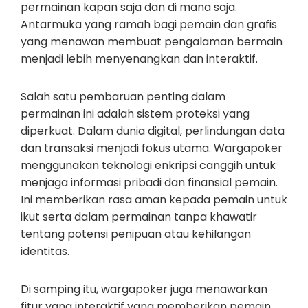
permainan kapan saja dan di mana saja.
Antarmuka yang ramah bagi pemain dan grafis
yang menawan membuat pengalaman bermain
menjadi lebih menyenangkan dan interaktif.
Salah satu pembaruan penting dalam
permainan ini adalah sistem proteksi yang
diperkuat. Dalam dunia digital, perlindungan data
dan transaksi menjadi fokus utama. Wargapoker
menggunakan teknologi enkripsi canggih untuk
menjaga informasi pribadi dan finansial pemain.
Ini memberikan rasa aman kepada pemain untuk
ikut serta dalam permainan tanpa khawatir
tentang potensi penipuan atau kehilangan
identitas.
Di samping itu, wargapoker juga menawarkan
fitur yang interaktif yang memberikan pemain