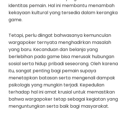
identitas pemain. Hal ini membantu menambah
kekayaan kultural yang tersedia dalam kerangka
game.
Tetapi, perlu diingat bahwasanya kemunculan
wargapoker ternyata menghadirkan masalah
yang baru. Kecanduan dan belanja yang
berlebihan pada game bisa merusak hubungan
sosial serta hidup pribadi seseorang. Oleh karena
itu, sangat penting bagi pemain supaya
menetapkan batasan serta mengenali dampak
psikologis yang mungkin terjadi. Kepedulian
terhadap hal ini amat krusial untuk memastikan
bahwa wargapoker tetap sebagai kegiatan yang
menguntungkan serta baik bagi masyarakat.