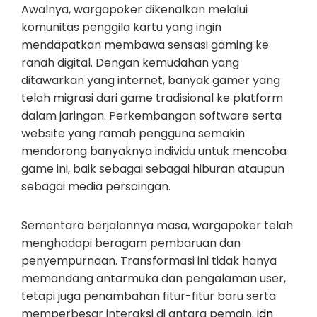
Awalnya, wargapoker dikenalkan melalui
komunitas penggila kartu yang ingin
mendapatkan membawa sensasi gaming ke
ranah digital. Dengan kemudahan yang
ditawarkan yang internet, banyak gamer yang
telah migrasi dari game tradisional ke platform
dalam jaringan. Perkembangan software serta
website yang ramah pengguna semakin
mendorong banyaknya individu untuk mencoba
game ini, baik sebagai sebagai hiburan ataupun
sebagai media persaingan.
Sementara berjalannya masa, wargapoker telah
menghadapi beragam pembaruan dan
penyempurnaan. Transformasi ini tidak hanya
memandang antarmuka dan pengalaman user,
tetapi juga penambahan fitur-fitur baru serta
memperbesar interaksi di antara pemain.
idn