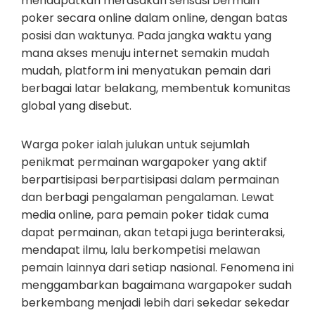
mendapatkan merasakan sensasi bermain
poker secara online dalam online, dengan batas
posisi dan waktunya. Pada jangka waktu yang
mana akses menuju internet semakin mudah
mudah, platform ini menyatukan pemain dari
berbagai latar belakang, membentuk komunitas
global yang disebut.
Warga poker ialah julukan untuk sejumlah
penikmat permainan wargapoker yang aktif
berpartisipasi berpartisipasi dalam permainan
dan berbagi pengalaman pengalaman. Lewat
media online, para pemain poker tidak cuma
dapat permainan, akan tetapi juga berinteraksi,
mendapat ilmu, lalu berkompetisi melawan
pemain lainnya dari setiap nasional. Fenomena ini
menggambarkan bagaimana wargapoker sudah
berkembang menjadi lebih dari sekedar sekedar