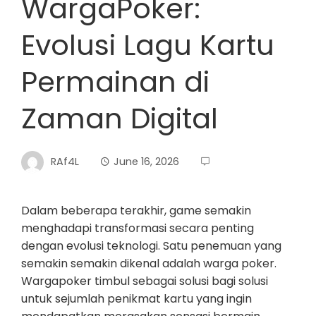
WargaPoker:
Evolusi Lagu Kartu
Permainan di
Zaman Digital
RAf4L
June 16, 2026
Dalam beberapa terakhir, game semakin
menghadapi transformasi secara penting
dengan evolusi teknologi. Satu penemuan yang
semakin semakin dikenal adalah warga poker.
Wargapoker timbul sebagai solusi bagi solusi
untuk sejumlah penikmat kartu yang ingin