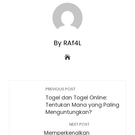
By RAf4L
PREVIOUS POST
Togel dan Togel Online:
Tentukan Mana yang Paling
Menguntungkan?
NEXT POST
Memperkenalkan