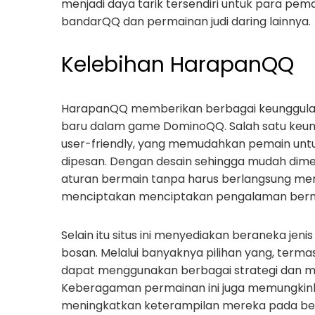
menjadi daya tarik tersendiri untuk para pe
bandarQQ dan permainan judi daring lainnya.
Kelebihan HarapanQQ
HarapanQQ memberikan berbagai keunggulan
baru dalam game DominoQQ. Salah satu keun
user-friendly, yang memudahkan pemain unt
dipesan. Dengan desain sehingga mudah dim
aturan bermain tanpa harus berlangsung men
menciptakan menciptakan pengalaman ber
Selain itu situs ini menyediakan beraneka j
bosan. Melalui banyaknya pilihan yang, term
dapat menggunakan berbagai strategi dan 
Keberagaman permainan ini juga memungkink
meningkatkan keterampilan mereka pada ber