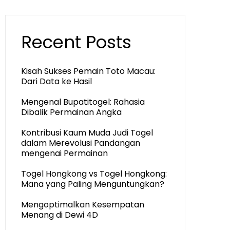
Recent Posts
Kisah Sukses Pemain Toto Macau:
Dari Data ke Hasil
Mengenal Bupatitogel: Rahasia
Dibalik Permainan Angka
Kontribusi Kaum Muda Judi Togel
dalam Merevolusi Pandangan
mengenai Permainan
Togel Hongkong vs Togel Hongkong:
Mana yang Paling Menguntungkan?
Mengoptimalkan Kesempatan
Menang di Dewi 4D