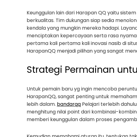
Keunggulan lain dari Harapan QQ yaitu sist
berkualitas. Tim dukungan siap sedia menolo
kendala yang mungkin mereka hadapi. Layana
menciptakan kepercayaan serta rasa nyaman
pertama kali pertama kali inovasi nasib di sit
HarapanQQ menjadi pilihan yang sangat mena
Strategi Permainan unt
Untuk pemain baru yg ingin mencoba peruntu
HarapanQQ, sangat penting untuk memaham
lebih dalam.
bandarqq
Pelajari terlebih dahul
menghitung nilai point dari kombinasi-kombina
memberi keunggulan dalam proses pengambil
Kemudian memahami aturan itu, tentukan tak