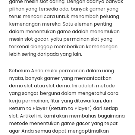
game mesin slot daring. Dengan adanya banyak
pilihan yang tersedia ada, banyak gamer yang
terus mencari cara untuk menambah peluang
kemenangan mereka. Satu elemen penting
dalam menentukan game adalah menemukan
mesin slot gacor, yaitu permainan slot yang
terkenal dianggap memberikan kemenangan
lebih sering daripada yang lain.
Sebelum Anda mulai permainan dalam uang
nyata, banyak gamer yang memanfaatkan
demo slot atau slot demo. Ini adalah metode
yang sangat berguna dalam mengetahui cara
kerja permainan, fitur yang ditawarkan, dan
Return to Player (Return to Player) dari setiap
slot. Artikel ini, kami akan membahas bagaimana
metode menentukan game gacor yang tepat
agar Anda semua dapat mengoptimalkan