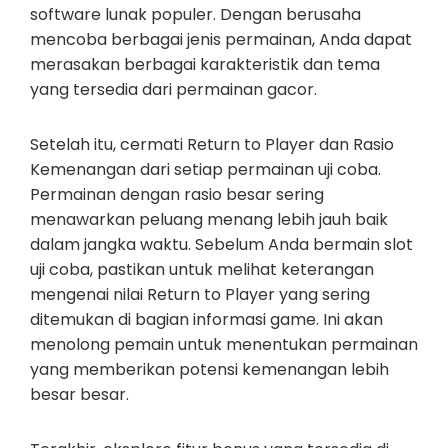
software lunak populer. Dengan berusaha
mencoba berbagai jenis permainan, Anda dapat
merasakan berbagai karakteristik dan tema
yang tersedia dari permainan gacor.
Setelah itu, cermati Return to Player dan Rasio
Kemenangan dari setiap permainan uji coba.
Permainan dengan rasio besar sering
menawarkan peluang menang lebih jauh baik
dalam jangka waktu. Sebelum Anda bermain slot
uji coba, pastikan untuk melihat keterangan
mengenai nilai Return to Player yang sering
ditemukan di bagian informasi game. Ini akan
menolong pemain untuk menentukan permainan
yang memberikan potensi kemenangan lebih
besar besar.