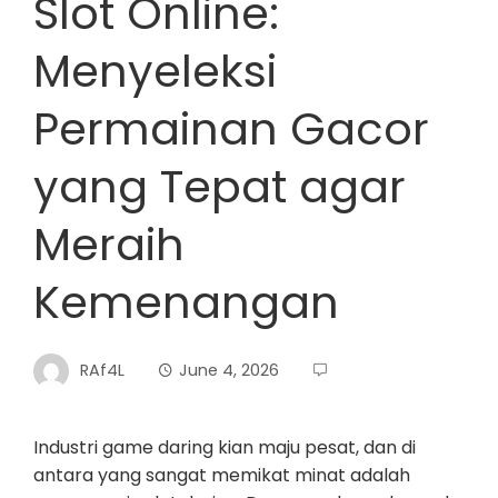
Slot Online:
Menyeleksi
Permainan Gacor
yang Tepat agar
Meraih
Kemenangan
RAf4L
June 4, 2026
Industri game daring kian maju pesat, dan di
antara yang sangat memikat minat adalah