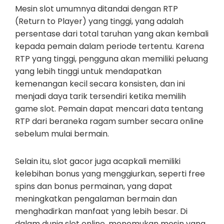
Mesin slot umumnya ditandai dengan RTP
(Return to Player) yang tinggi, yang adalah
persentase dari total taruhan yang akan kembali
kepada pemain dalam periode tertentu. Karena
RTP yang tinggi, pengguna akan memiliki peluang
yang lebih tinggi untuk mendapatkan
kemenangan kecil secara konsisten, dan ini
menjadi daya tarik tersendiri ketika memilih
game slot. Pemain dapat mencari data tentang
RTP dari beraneka ragam sumber secara online
sebelum mulai bermain.
Selain itu, slot gacor juga acapkali memiliki
kelebihan bonus yang menggiurkan, seperti free
spins dan bonus permainan, yang dapat
meningkatkan pengalaman bermain dan
menghadirkan manfaat yang lebih besar. Di
dalam dunia slot online, menemukan mesin yang