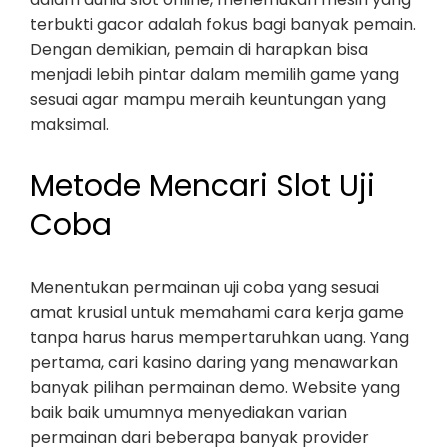
terbukti gacor adalah fokus bagi banyak pemain.
Dengan demikian, pemain di harapkan bisa
menjadi lebih pintar dalam memilih game yang
sesuai agar mampu meraih keuntungan yang
maksimal.
Metode Mencari Slot Uji
Coba
Menentukan permainan uji coba yang sesuai
amat krusial untuk memahami cara kerja game
tanpa harus harus mempertaruhkan uang. Yang
pertama, cari kasino daring yang menawarkan
banyak pilihan permainan demo. Website yang
baik baik umumnya menyediakan varian
permainan dari beberapa banyak provider