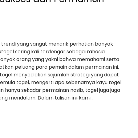
adi trendi yang sangat menarik perhatian banyak
utogel sering kali terdengar sebagai rahasia
anyak orang yang yakni bahwa memahami serta
tkan peluang para pemain dalam permainan ini.
u togel menyediakan sejumlah strategi yang dapat
emula togel, mengerti apa sebenarnya kayu togel
an hanya sekadar permainan nasib, togel juga juga
ng mendalam. Dalam tulisan ini, kami…