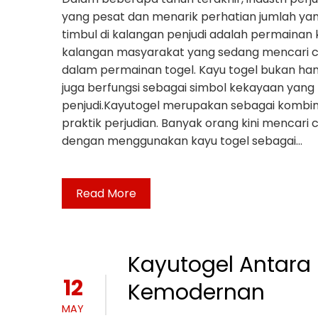
yang pesat dan menarik perhatian jumlah ya
timbul di kalangan penjudi adalah permainan
kalangan masyarakat yang sedang mencari c
dalam permainan togel. Kayu togel bukan han
juga berfungsi sebagai simbol kekayaan yang 
penjudi.Kayutogel merupakan sebagai kombin
praktik perjudian. Banyak orang kini mencar
dengan menggunakan kayu togel sebagai…
Read More
Kayutogel Antara 
12
Kemodernan
MAY