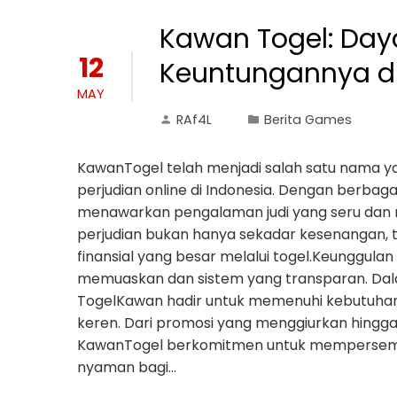
Kawan Togel: Day
12
Keuntungannya di
MAY
RAf4L
Berita Games
KawanTogel telah menjadi salah satu nama y
perjudian online di Indonesia. Dengan berba
menawarkan pengalaman judi yang seru dan 
perjudian bukan hanya sekadar kesenangan, t
finansial yang besar melalui togel.Keunggul
memuaskan dan sistem yang transparan. Dalam
TogelKawan hadir untuk memenuhi kebutuha
keren. Dari promosi yang menggiurkan hingg
KawanTogel berkomitmen untuk mempersem
nyaman bagi…