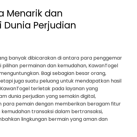
a Menarik dan
 Dunia Perjudian
ang banyak dibicarakan di antara para penggemar
gai pilihan permainan dan kemudahan, KawanTogel
menguntungkan. Bagi sebagian besar orang,
etapi juga suatu peluang untuk mendapatkan hasil
an KawanTogel terletak pada layanan yang
 dunia perjudian yang semakin digital,
n para pemain dengan memberikan beragam fitur
a kemudahan transaksi dalam bertransaksi,
bahkan lingkungan bermain yang aman dan